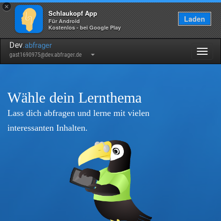
×
Schlaukopf App
Laden
Für Android
Kostenlos - bei Google Play
Dev
.abfrager
Togg
gast1690975@dev.abfrager.de
navig
Wähle dein Lernthema
Lass dich abfragen und lerne mit vielen
interessanten Inhalten.