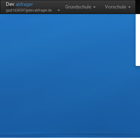
Dev
.abfrager
Grundschule
Vorschule
gast1636597@dev.abfrager.de