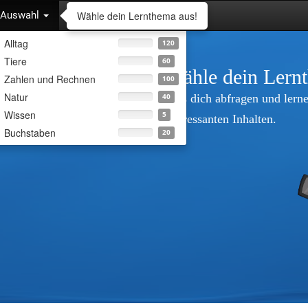
Wähle dein Lernthema aus!
Auswahl
Alltag
120
Tiere
60
Wähle dein Lern
Zahlen und Rechnen
100
Natur
Lass dich abfragen und lerne
40
Wissen
5
interessanten Inhalten.
Buchstaben
20