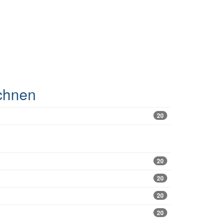
chnen
20
20
20
20
20