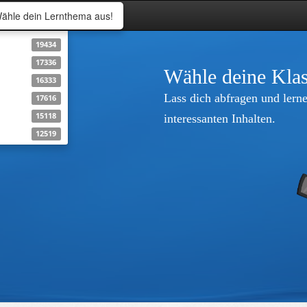
ähle dein Lernthema aus!
19434
17336
Wähle deine Klas
16333
Lass dich abfragen und lerne
17616
15118
interessanten Inhalten.
12519