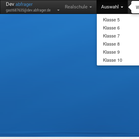
Dev
.abfrager
W
Realschule
Auswahl
gast687635@dev.abfrager.de
Klasse 5
Klasse 6
Klasse 7
Klasse 8
Klasse 9
Klasse 10