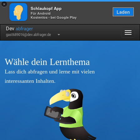
×
Schlaukopf App
Laden
Für Android
Kostenlos - bei Google Play
Dev
.abfrager
Togg
gast689016@dev.abfrager.de
navig
Wähle dein Lernthema
Lass dich abfragen und lerne mit vielen
interessanten Inhalten.