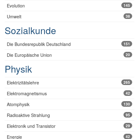
Evolution
145
Umwelt
38
Sozialkunde
Die Bundesrepublik Deutschland
151
Die Europäische Union
20
Physik
Elektrizitätslehre
265
Elektromagnetismus
42
Atomphysik
130
Radioaktive Strahlung
95
Elektronik und Transistor
29
Energie
42