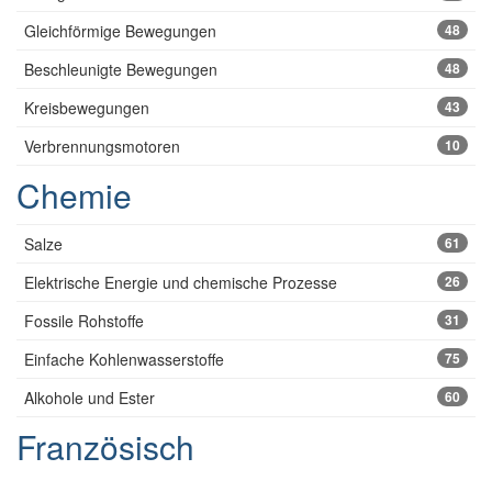
Gleichförmige Bewegungen
48
Beschleunigte Bewegungen
48
Kreisbewegungen
43
Verbrennungsmotoren
10
Chemie
Salze
61
Elektrische Energie und chemische Prozesse
26
Fossile Rohstoffe
31
Einfache Kohlenwasserstoffe
75
Alkohole und Ester
60
Französisch