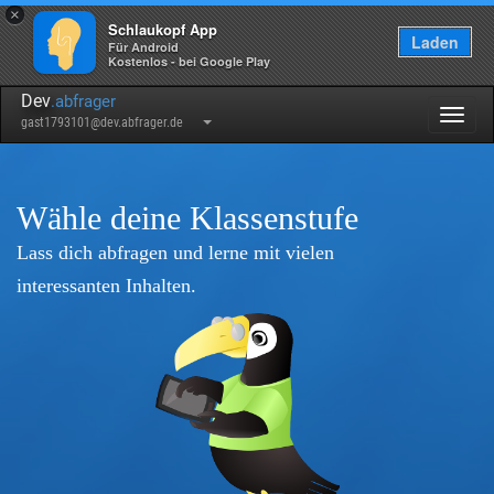
×
Schlaukopf App
Laden
Für Android
Kostenlos - bei Google Play
Dev
.abfrager
Togg
gast1793101@dev.abfrager.de
navig
Wähle deine Klassenstufe
Lass dich abfragen und lerne mit vielen
interessanten Inhalten.