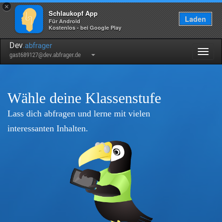
×
Schlaukopf App
Laden
Für Android
Kostenlos - bei Google Play
Dev
.abfrager
Togg
gast689127@dev.abfrager.de
navig
Wähle deine Klassenstufe
Lass dich abfragen und lerne mit vielen
interessanten Inhalten.