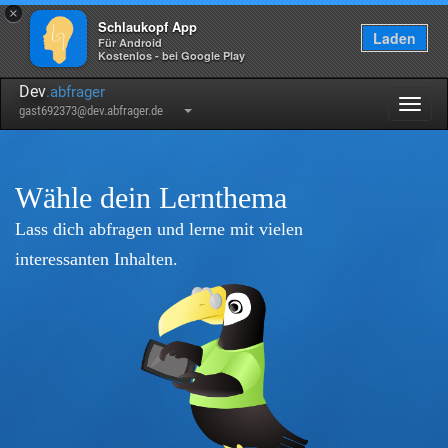
×
Schlaukopf App
Laden
Für Android
Kostenlos - bei Google Play
Dev
.abfrager
Togg
gast692373@dev.abfrager.de
navig
Wähle dein Lernthema
Lass dich abfragen und lerne mit vielen
interessanten Inhalten.