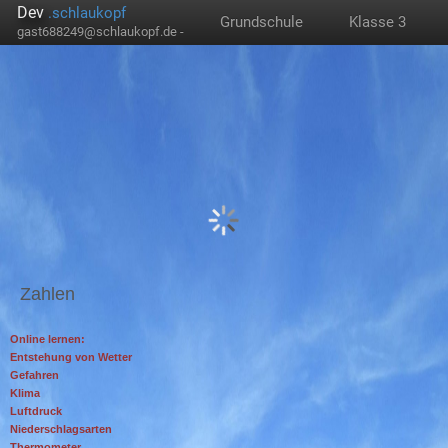
Dev
.schlaukopf
Grundschule
Klasse 3
gast688249@schlaukopf.de -
Zahlen
Online lernen:
Entstehung von Wetter
Gefahren
Klima
Luftdruck
Niederschlagsarten
Thermometer