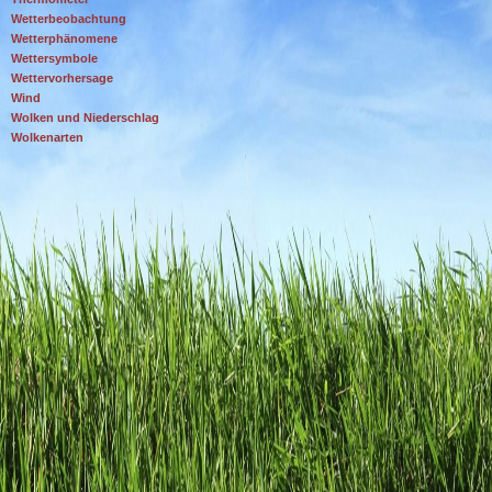
Wetterbeobachtung
Wetterphänomene
Wettersymbole
Wettervorhersage
Wind
Wolken und Niederschlag
Wolkenarten