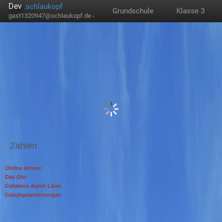
Dev
.schlaukopf
Grundschule
Klasse 3
gast1320947@schlaukopf.de -
Zahlen
Online lernen:
Das Ohr
Gefahren durch Lärm
Gleichgewichtsorgan