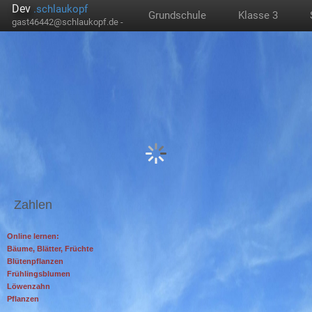
Dev
.schlaukopf
Grundschule
Klasse 3
gast46442@schlaukopf.de -
Zahlen
Online lernen:
Bäume, Blätter, Früchte
Blütenpflanzen
Frühlingsblumen
Löwenzahn
Pflanzen