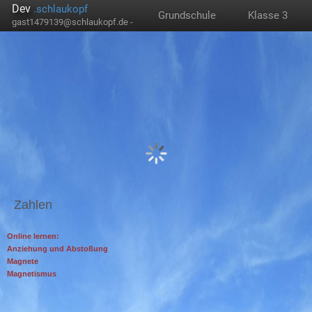
Dev
.schlaukopf
Grundschule
Klasse 3
gast1479139@schlaukopf.de -
Zahlen
Online lernen:
Anziehung und Abstoßung
Magnete
Magnetismus