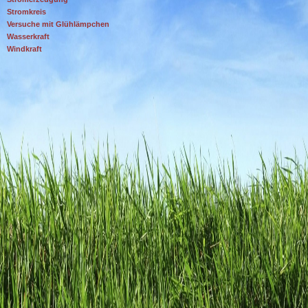
Stromkreis
Versuche mit Glühlämpchen
Wasserkraft
Windkraft