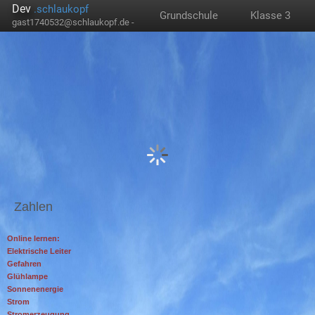
Dev
.schlaukopf
Grundschule
Klasse 3
gast1740532@schlaukopf.de -
Zahlen
Online lernen:
Elektrische Leiter
Gefahren
Glühlampe
Sonnenenergie
Strom
Stromerzeugung