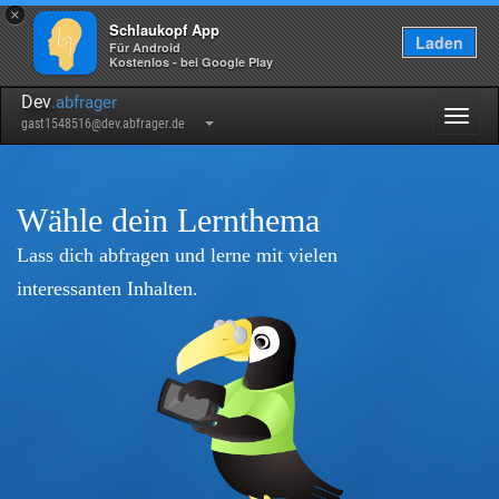
×
Schlaukopf App
Laden
Für Android
Kostenlos - bei Google Play
Dev
.abfrager
Togg
gast1548516@dev.abfrager.de
navig
Wähle dein Lernthema
Lass dich abfragen und lerne mit vielen
interessanten Inhalten.