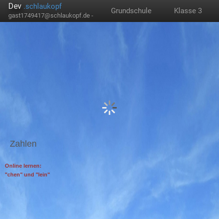
Dev
.schlaukopf
Grundschule
Klasse 3
gast1749417@schlaukopf.de -
Zahlen
Online lernen:
"chen" und "lein"