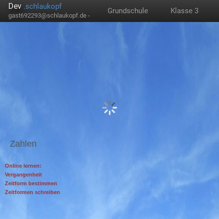
Dev
.schlaukopf
Grundschule
Klasse 3
gast692293@schlaukopf.de -
Zahlen
Online lernen:
Vergangenheit
Zeitform bestimmen
Zeitformen schreiben