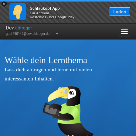
×
Schlaukopf App
Laden
Für Android
Kostenlos - bei Google Play
Dev
.abfrager
Togg
gast690149@dev.abfrager.de
navig
Wähle dein Lernthema
Lass dich abfragen und lerne mit vielen
interessanten Inhalten.