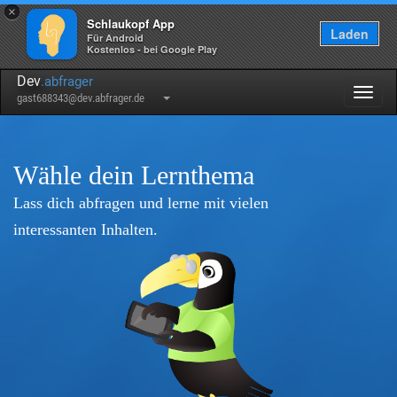
×
Schlaukopf App
Laden
Für Android
Kostenlos - bei Google Play
Dev
.abfrager
Togg
gast688343@dev.abfrager.de
navig
Wähle dein Lernthema
Lass dich abfragen und lerne mit vielen
interessanten Inhalten.