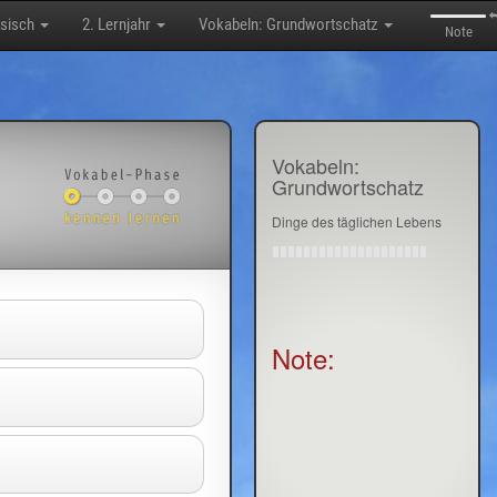
sisch
2. Lernjahr
Vokabeln: Grundwortschatz
Note
Vokabeln:
Grundwortschatz
Dinge des täglichen Lebens
Note: