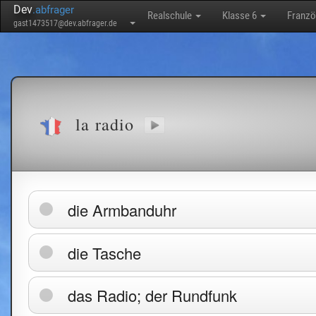
Dev
.abfrager
Realschule
Klasse 6
Franzö
gast1473517@dev.abfrager.de
la radio
die Armbanduhr
die Tasche
das Radio; der Rundfunk