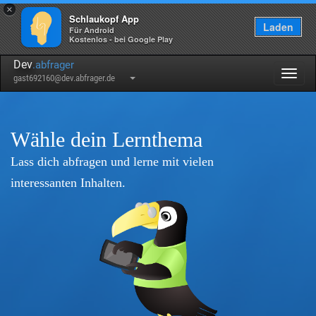
×
Schlaukopf App
Laden
Für Android
Kostenlos - bei Google Play
Dev
.abfrager
Togg
gast692160@dev.abfrager.de
navig
Wähle dein Lernthema
Lass dich abfragen und lerne mit vielen
interessanten Inhalten.