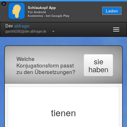
×
Schlaukopf App
Laden
Für Android
Kostenlos - bei Google Play
Dev
.abfrager
Togg
gast692382@dev.abfrager.de
navig
Welche
sie
Konjugationsform passt
haben
zu den Übersetzungen?
tienen