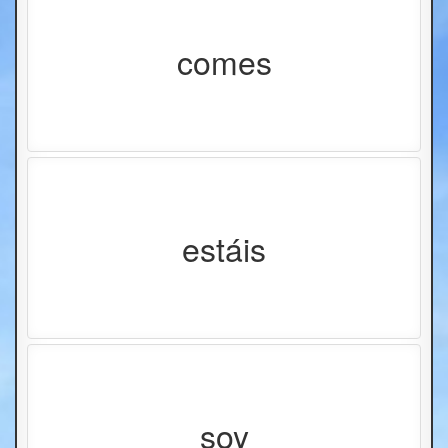
comes
estáis
soy