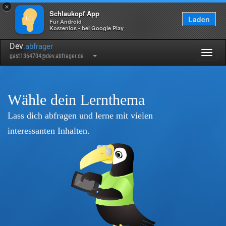
×
Schlaukopf App
Laden
Für Android
Kostenlos - bei Google Play
Dev
.abfrager
Togg
gast1364704@dev.abfrager.de
navig
Wähle dein Lernthema
Lass dich abfragen und lerne mit vielen
interessanten Inhalten.