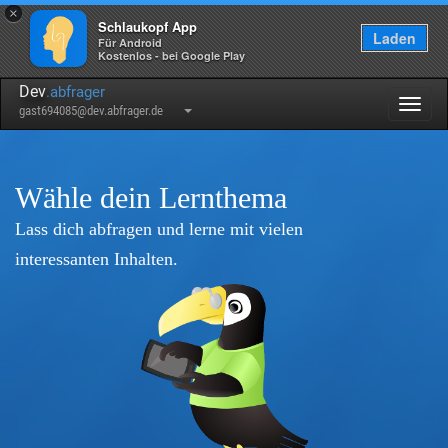
×
Schlaukopf App
Laden
Für Android
Kostenlos - bei Google Play
Dev
.abfrager
Togg
gast694085@dev.abfrager.de
navig
Wähle dein Lernthema
Lass dich abfragen und lerne mit vielen
interessanten Inhalten.