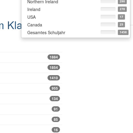
Northern Ireland
290
Ireland
278
USA
17
m
Klasse 7
Canada
25
Gesamtes Schuljahr
1458
1884
1854
1410
955
134
91
85
16