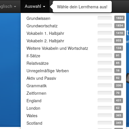
Wähle dein Lernthema aus!
nglisch
Auswahl
Grundwissen
1884
Grundwortschatz
1854
Wähle dein Lern
Vokabeln 1. Halbjahr
1410
Vokabeln 2. Halbjahr
Lass dich abfragen und lerne
955
Weitere Vokabeln und Wortschatz
134
interessanten Inhalten.
if-Sätze
91
Relativsätze
85
Unregelmäßige Verben
16
Aktiv und Passiv
92
Grammatik
330
Zeitformen
70
England
431
London
62
Wales
365
Scotland
345