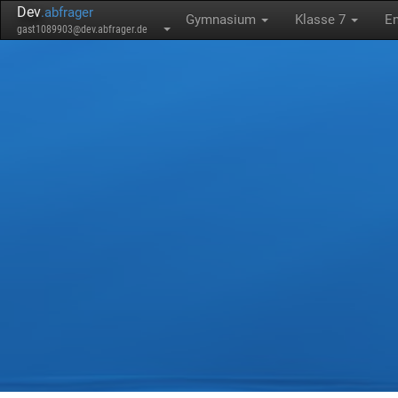
Dev
.abfrager
Gymnasium
Klasse 7
E
gast1089903@dev.abfrager.de