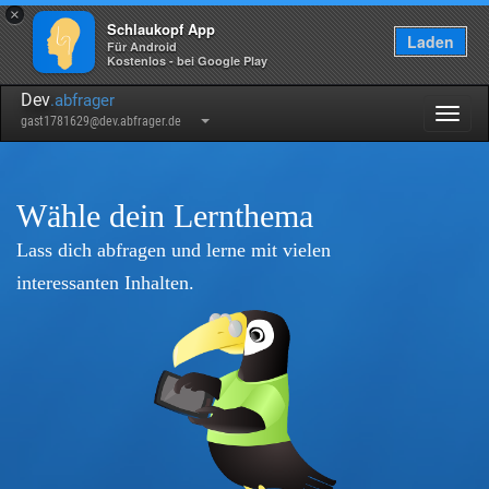
×
Schlaukopf App
Laden
Für Android
Kostenlos - bei Google Play
Dev
.abfrager
Togg
gast1781629@dev.abfrager.de
navig
Wähle dein Lernthema
Lass dich abfragen und lerne mit vielen
interessanten Inhalten.