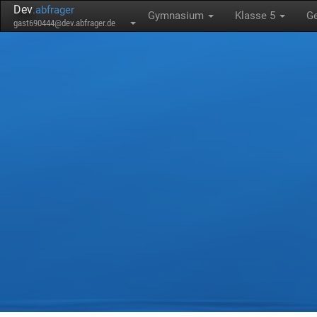
Dev
.abfrager
Gymnasium
Klasse 5
G
gast690444@dev.abfrager.de