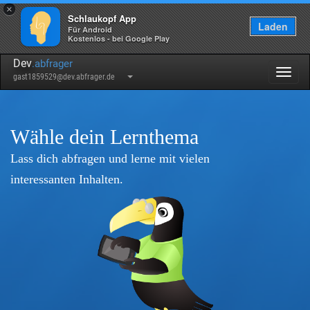
×
Schlaukopf App
Laden
Für Android
Kostenlos - bei Google Play
Dev
.abfrager
Togg
gast1859529@dev.abfrager.de
navig
Wähle dein Lernthema
Lass dich abfragen und lerne mit vielen
interessanten Inhalten.