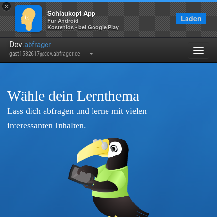
×
Schlaukopf App
Laden
Für Android
Kostenlos - bei Google Play
Dev
.abfrager
Togg
gast1532617@dev.abfrager.de
navig
Wähle dein Lernthema
Lass dich abfragen und lerne mit vielen
interessanten Inhalten.