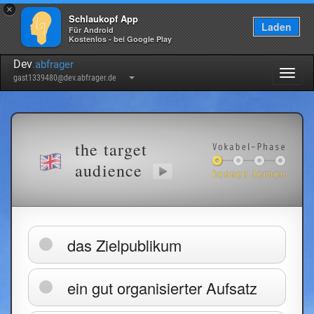
×
Schlaukopf App
Laden
Für Android
Kostenlos - bei Google Play
Dev
.abfrager
Togg
gast1339480@dev.abfrager.de
navig
the target
audience
das Zielpublikum
ein gut organisierter Aufsatz