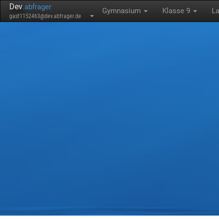
Dev
.abfrager
Gymnasium
Klasse 9
La
gast1152463@dev.abfrager.de