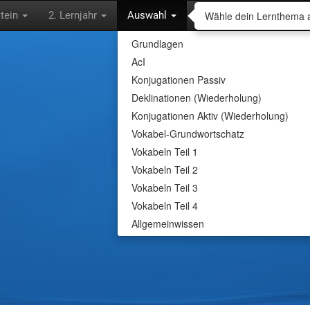
Wähle dein Lernthema 
tein
2. Lernjahr
Auswahl
Grundlagen
AcI
Wähle dein Lern
Konjugationen Passiv
Deklinationen (Wiederholung)
Lass dich abfragen und lerne
Konjugationen Aktiv (Wiederholung)
interessanten Inhalten.
Vokabel-Grundwortschatz
Vokabeln Teil 1
Vokabeln Teil 2
Vokabeln Teil 3
Vokabeln Teil 4
Allgemeinwissen