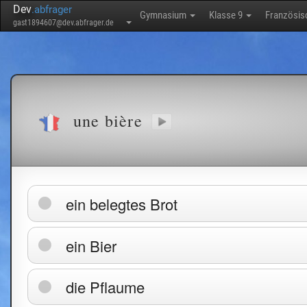
Dev
.abfrager
Gymnasium
Klasse 9
Französi
gast1894607@dev.abfrager.de
une bière
ein belegtes Brot
ein Bier
die Pflaume