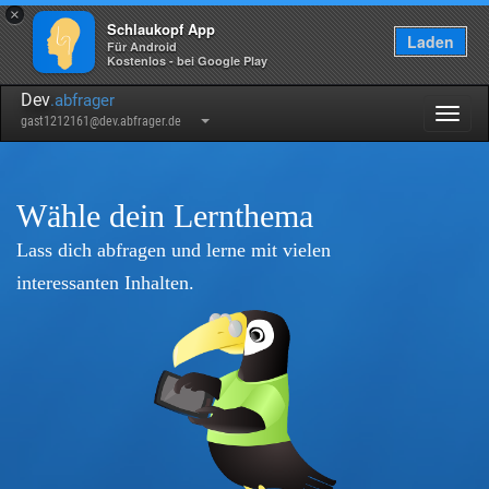
×
Schlaukopf App
Laden
Für Android
Kostenlos - bei Google Play
Dev
.abfrager
Togg
gast1212161@dev.abfrager.de
navig
Wähle dein Lernthema
Lass dich abfragen und lerne mit vielen
interessanten Inhalten.