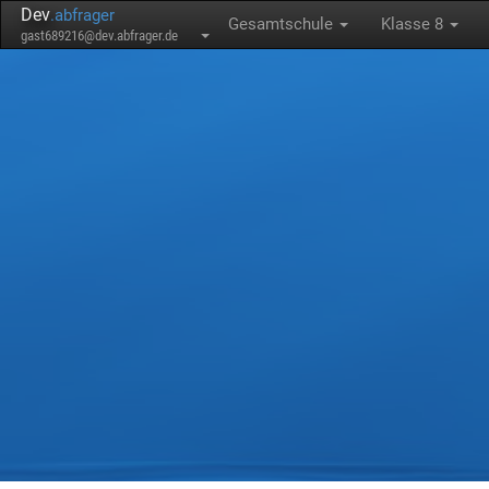
Dev
.abfrager
Gesamtschule
Klasse 8
gast689216@dev.abfrager.de