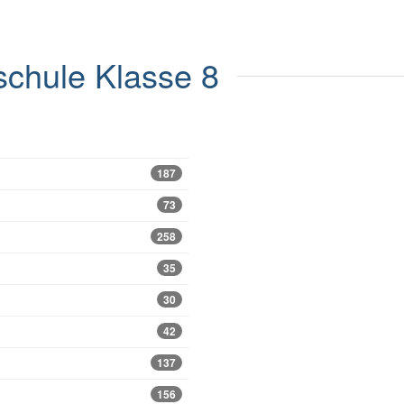
chule
Klasse 8
187
73
258
35
30
42
137
156