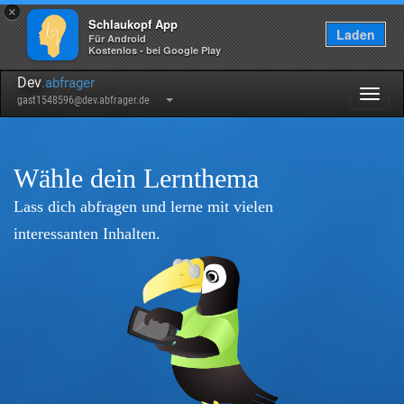
×
Schlaukopf App
Laden
Für Android
Kostenlos - bei Google Play
Dev
.abfrager
Togg
gast1548596@dev.abfrager.de
navig
Wähle dein Lernthema
Lass dich abfragen und lerne mit vielen
interessanten Inhalten.