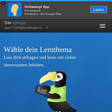
×
Schlaukopf App
Laden
Für Android
Kostenlos - bei Google Play
Dev
.abfrager
Togg
gast1112469@dev.abfrager.de
navig
Wähle dein Lernthema
Lass dich abfragen und lerne mit vielen
interessanten Inhalten.