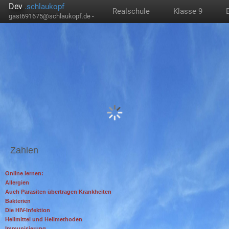
Dev
.schlaukopf
Realschule
Klasse 9
gast691675@schlaukopf.de -
Zahlen
Online lernen:
Allergien
Auch Parasiten übertragen Krankheiten
Bakterien
Die HIV-Infektion
Heilmittel und Heilmethoden
Immunisierung