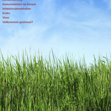
Immunreaktion im Körper
Infektionskrankheiten
Krebs
Viren
Vollkommen gestresst?