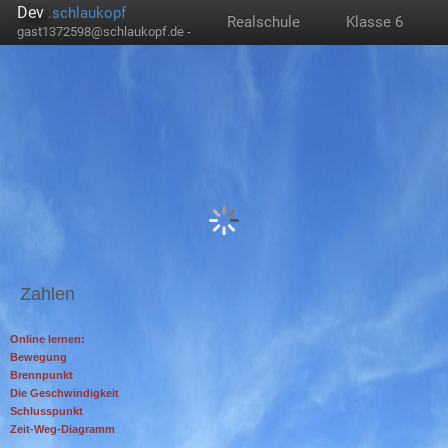
Dev
.schlaukopf
Realschule
Klasse 6
gast1372598@schlaukopf.de -
Zahlen
Online lernen:
Bewegung
Brennpunkt
Die Geschwindigkeit
Schlusspunkt
Zeit-Weg-Diagramm