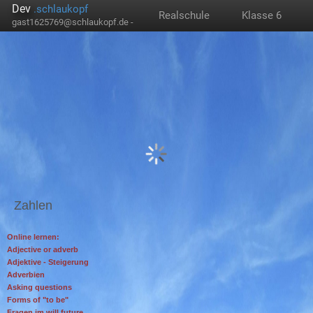
Dev
.schlaukopf
Realschule
Klasse 6
gast1625769@schlaukopf.de -
Zahlen
Online lernen:
Adjective or adverb
Adjektive - Steigerung
Adverbien
Asking questions
Forms of "to be"
Fragen im will future