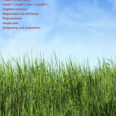
needn`t, mustn`t, can`t, couldn`t
negative sentence
Negativsätze im will future
Präpositionen
simple past
Steigerung und vergleichen