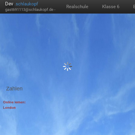
Dev
.schlaukopf
Realschule
Klasse 6
gast691113@schlaukopf.de -
Zahlen
Online lernen:
London