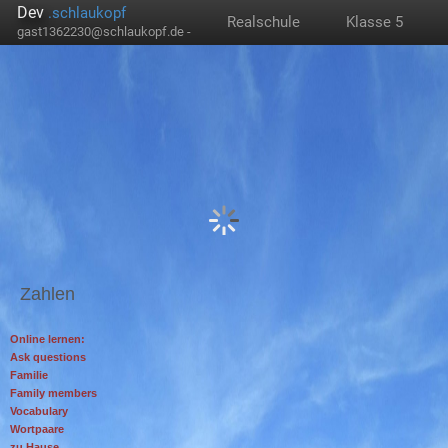
Dev
.schlaukopf
Realschule
Klasse 5
gast1362230@schlaukopf.de -
Zahlen
Online lernen:
Ask questions
Familie
Family members
Vocabulary
Wortpaare
zu Hause