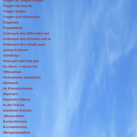
Fragen im Simple Present
Fragen mit (to) do
Fragen stellen
Fragen und Antworten
Fragesatz
Fragewörter
Gebrauch des Hilfsverbs can
Gebrauch des Infinitivs mit to
Gebrauch des simple past
going-to-future
Greetings
Have got oder has got
he,she,it - s muss mit
Hilfsverben
Homophone there/their
Idiomatik
Im Klassenzimmer
Imperativ
Imperativ (Sätze)
In der Schule
Indefinite Articles
Jahreszahlen
Konjunktionen
Kurzantworten
Mengenangaben