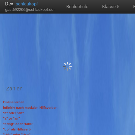
Dev
.schlaukopf
Realschule
Klasse 5
gast692206@schlaukopf.de -
Zahlen
Online lernen:
Infinitiv nach modalen Hilfsverben
"a" oder "an"
"a" or "an"
"bring" oder "take"
"do" als Hilfsverb
"this" oder "that"