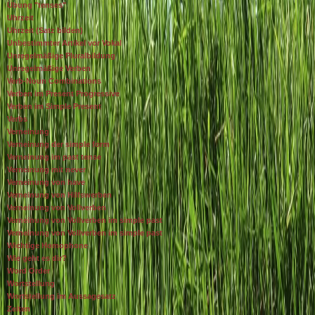
Übung "tenses"
Uhrzeit
Uhrzeit (Satz bilden)
Unbestimmter Artikel vor Vokal
Unregelmäßige Pluralbildung
Unregelmäßige Verben
Verb-Noun Combinations
Verben im Present Progressive
Verben im Simple Present
Verbs
Verneinung
Verneinung der simple form
Verneinung im past tense
Verneinung mit never
Verneinung von have
Verneinung von Hilfswerben
Verneinung von Vollverben
Verneinung von Vollverben im simple past
Verneinung von Vollverben im simple past
Wichtige Homophone
Wie geht es dir?
Word Order
Wortstellung
Wortstellung im Aussagesatz
Zeiten