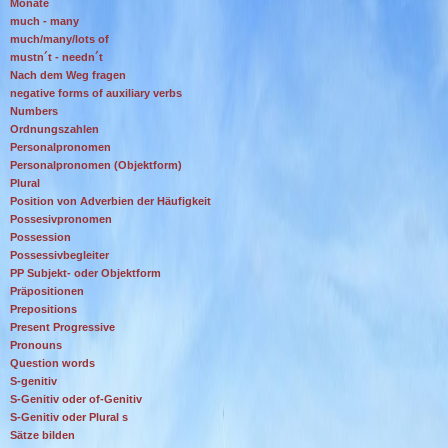
Monate
much - many
much/many/lots of
mustn´t - needn´t
Nach dem Weg fragen
negative forms of auxiliary verbs
Numbers
Ordnungszahlen
Personalpronomen
Personalpronomen (Objektform)
Plural
Position von Adverbien der Häufigkeit
Possesivpronomen
Possession
Possessivbegleiter
PP Subjekt- oder Objektform
Präpositionen
Prepositions
Present Progressive
Pronouns
Question words
S-genitiv
S-Genitiv oder of-Genitiv
S-Genitiv oder Plural s
Sätze bilden