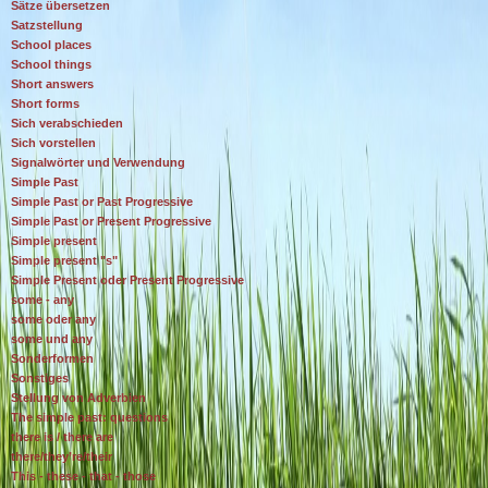
Sätze übersetzen
Satzstellung
School places
School things
Short answers
Short forms
Sich verabschieden
Sich vorstellen
Signalwörter und Verwendung
Simple Past
Simple Past or Past Progressive
Simple Past or Present Progressive
Simple present
Simple present "s"
Simple Present oder Present Progressive
some - any
some oder any
some und any
Sonderformen
Sonstiges
Stellung von Adverbien
The simple past: questions
there is / there are
there/they’re/their
This - these - that - those