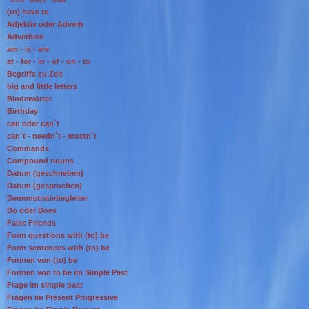
(to) have to
Adjektiv oder Adverb
Adverbien
am - is - are
at - for - in - of - on - to
Begriffe zu Zeit
big and little letters
Bindewörter
Birthday
can oder can`t
can´t - needn´t - mustn´t
Commands
Compound nouns
Datum (geschrieben)
Datum (gesprochen)
Demonstrativbegleiter
Do oder Does
False Friends
Form questions with (to) be
Form sentences with (to) be
Formen von (to) be
Formen von to be im Simple Past
Frage im simple past
Fragen im Present Progressive