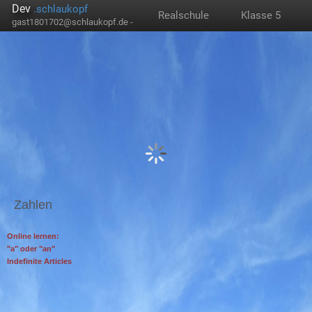
Dev
.schlaukopf
Realschule
Klasse 5
gast1801702@schlaukopf.de -
Zahlen
Online lernen:
"a" oder "an"
Indefinite Articles