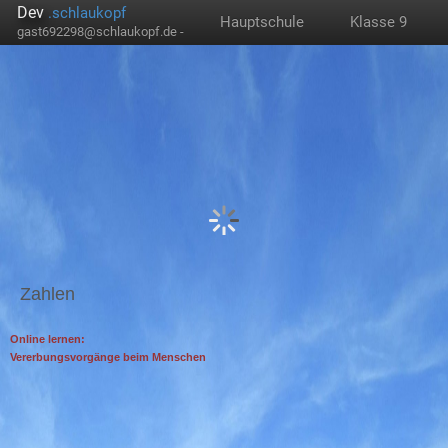
Dev
.schlaukopf
Hauptschule
Klasse 9
gast692298@schlaukopf.de -
Zahlen
Online lernen:
Vererbungsvorgänge beim Menschen