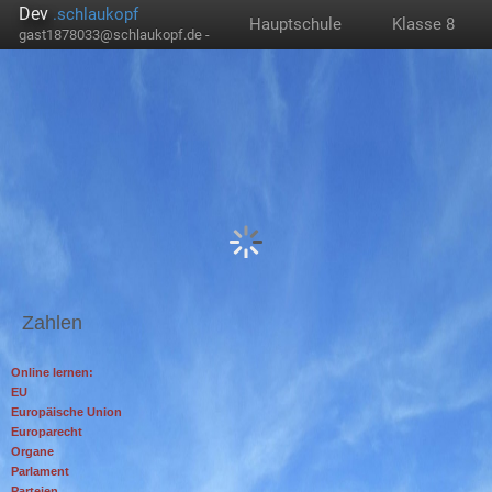
Dev
.schlaukopf
Hauptschule
Klasse 8
gast1878033@schlaukopf.de -
Zahlen
Online lernen:
EU
Europäische Union
Europarecht
Organe
Parlament
Parteien