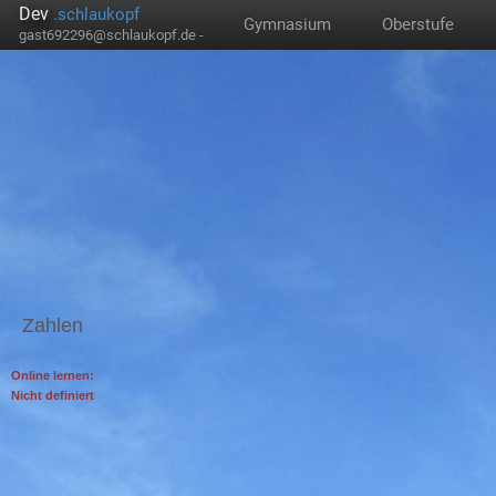
Dev
.schlaukopf
Gymnasium
Oberstufe
gast692296@schlaukopf.de -
Zahlen
Online lernen:
Nicht definiert