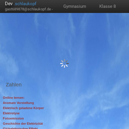
Dev
.schlaukopf
Gymnasium
Klasse 8
gast689878@schlaukopf.de -
Zahlen
Online lernen:
Atomare Vorstellung
Elektrisch geladene Körper
Elektrolyse
Fotoemission
Geschichte der Elektrizität
Glühelektrischer Effekt