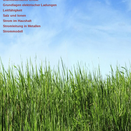
Grundlagen elektrischer Ladungen
Leitfähigkeit
Salz und Ionen
Strom im Haushalt
Stromleitung in Metallen
Strommodell