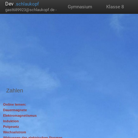
Dev
.schlaukopf
Gymnasium
Klasse 8
gast689923@schlaukopf.de -
Zahlen
Online lernen:
Dauermagnete
Elektromagnetismus
Induktion
Polgesetz
Wechselstrom
Wirkungen des elektrischen Stromes