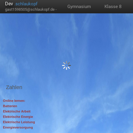
Dev
.schlaukopf
Gymnasium
Klasse 8
gast1598505@schlaukopf.de -
Zahlen
Online lernen:
Batterien
Elektrische Arbeit
Elektrische Energie
Elektrische Leistung
Energieversorgung