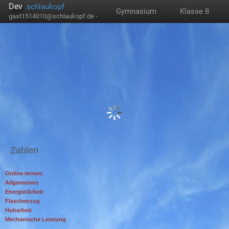
Dev
.schlaukopf
Gymnasium
Klasse 8
gast1514010@schlaukopf.de -
Zahlen
Online lernen:
Allgemeines
Energie/Arbeit
Flaschenzug
Hubarbeit
Mechanische Leistung