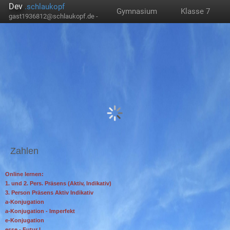
Dev
.schlaukopf
Gymnasium
Klasse 7
gast1936812@schlaukopf.de -
Zahlen
Online lernen:
1. und 2. Pers. Präsens (Aktiv, Indikativ)
3. Person Präsens Aktiv Indikativ
a-Konjugation
a-Konjugation - Imperfekt
e-Konjugation
esse - Futur I