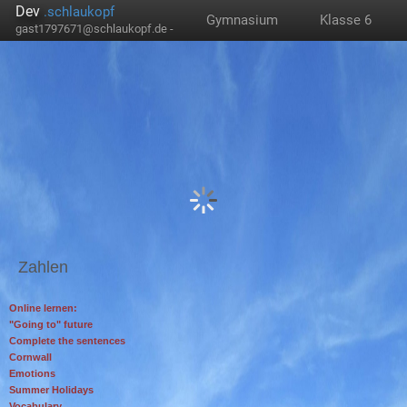
Dev
.schlaukopf
Gymnasium
Klasse 6
gast1797671@schlaukopf.de -
Zahlen
Online lernen:
"Going to" future
Complete the sentences
Cornwall
Emotions
Summer Holidays
Vocabulary